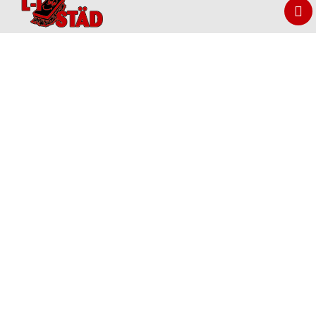
LIMANI STÄD AB
Limani Städ AB är ett litet företag som är stationerade i
Lund men våra kunder finns över hela Skåne.
Med lång erfarenhet av olika typer av städning besitter
vi en mycket god erfarenhet se gärna under menyn
tjänster.
Välkommen att kontakta oss redan idag!
Gör en Offertförfrågan
LIMANI STÄD AB