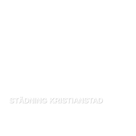
STÄDNING KRISTIANSTAD
VI ÄR ETT GÄNG GLADA OCH HÅRT ARBETANDE
STÄDPROFFS SOM BRINNER FÖR ATT FÅ DITT
HEM ELLER KONTOR ATT SE SÅ FRÄSCHT OCH
SKINANDE UT SOM MÖJLIGT.