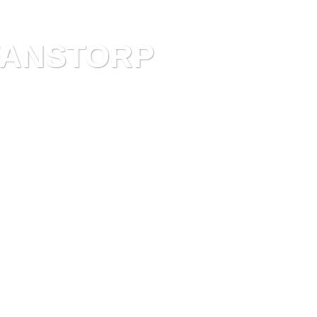
FANSTORP
TANDE STÄDPROFFS SOM BRINNER FÖR ATT F
NDE UT SOM MÖJLIGT.