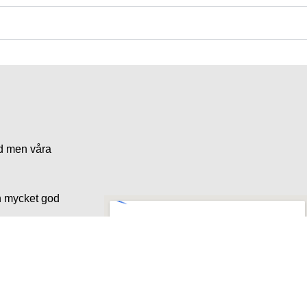
nd men våra
en mycket god