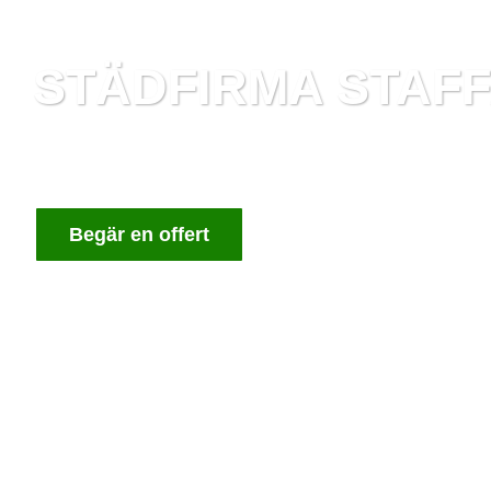
STÄDFIRMA STAF
VI ÄR ETT GÄNG GLADA OCH HÅRT ARBE
KONTOR ATT SE SÅ FRÄSCHT OCH SKINA
Begär en offert