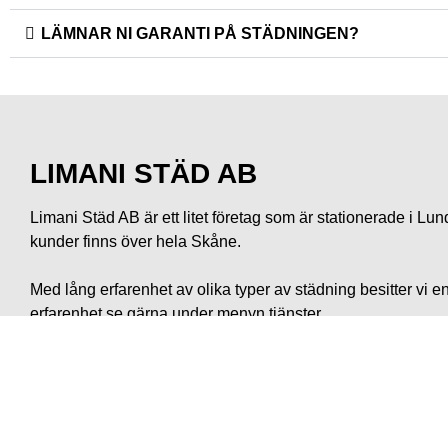
LÄMNAR NI GARANTI PÅ STÄDNINGEN?
LIMANI STÄD AB
Limani Städ AB är ett litet företag som är stationerade i Lu
kunder finns över hela Skåne.
Med lång erfarenhet av olika typer av städning besitter vi 
erfarenhet se gärna under menyn tjänster.
Välkommen att kontakta oss redan idag!
Gör en Offertförfrågan