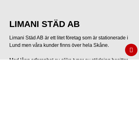
LIMANI STÄD AB
Limani Städ AB är ett litet företag som är stationerade i
Lund men våra kunder finns över hela Skåne.
Med lång erfarenhet av olika typer av städning besitter
vi en mycket god erfarenhet se gärna under menyn
tjänster.
Välkommen att kontakta oss redan idag!
Gör en Offertförfrågan
LIMANI STÄD AB