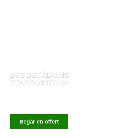
BYGGSTÄDNING
STAFFANSTORP
OM DU BEHÖVER HJÄLP MED ATT RENGÖRA
EFTER EN BYGGPROCESS HAR DU KOMMIT
RÄTT
Begär en offert