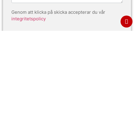
Genom att klicka på skicka accepterar du vår
integritetspolicy
Skicka
Varför Välja Vår Städfirma?
Därpå vår erfarna personal garanterar noggrannhet och
effektivitet i varje städprojekt. Vi anpassar våra tjänster efter
dina specifika krav för att säkerställa total kundnöjdhet.
Oavsett om det är regelbunden städning eller en
engångsstädning, är vi redo att hjälpa.